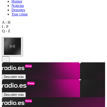
Humor
Noticias
Deportes
True crime
A - H
I - P
Q - Z
Descubrir más
Descubrir más