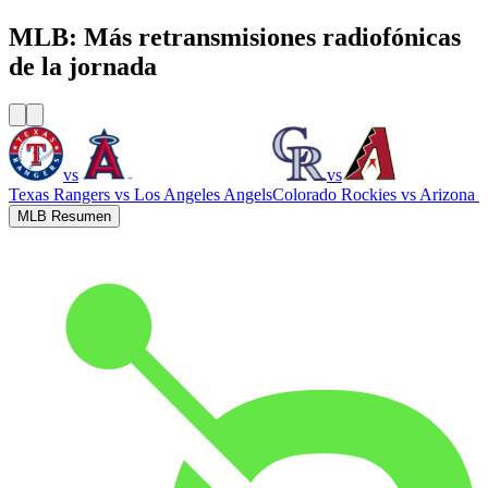
MLB: Más retransmisiones radiofónicas
de la jornada
vs
vs
Texas Rangers
vs
Los Angeles Angels
Colorado Rockies
vs
Arizona 
MLB Resumen