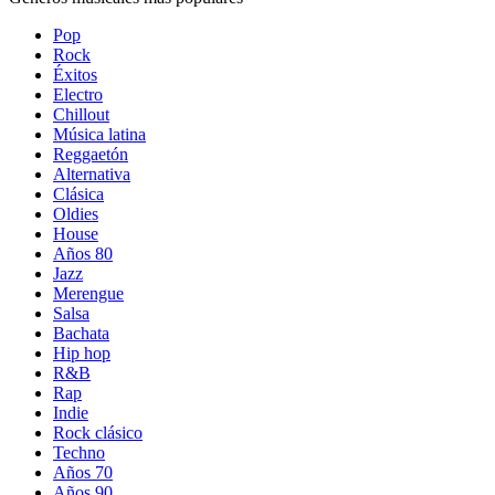
Pop
Rock
Éxitos
Electro
Chillout
Música latina
Reggaetón
Alternativa
Clásica
Oldies
House
Años 80
Jazz
Merengue
Salsa
Bachata
Hip hop
R&B
Rap
Indie
Rock clásico
Techno
Años 70
Años 90