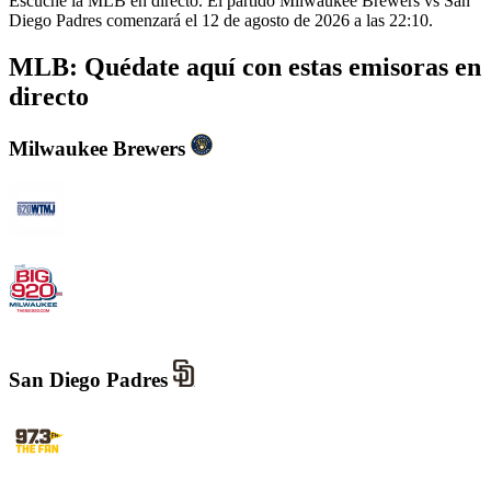
Escuche la MLB en directo. El partido Milwaukee Brewers vs San
Diego Padres comenzará el 12 de agosto de 2026 a las 22:10.
MLB: Quédate aquí con estas emisoras en
directo
Milwaukee Brewers
WTMJ - Newsradio 620
WOKY - The Big 920 AM
San Diego Padres
KWFN - 97.3 The Fan