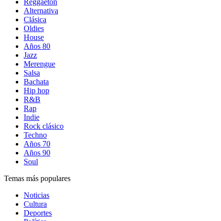
Reggaetón
Alternativa
Clásica
Oldies
House
Años 80
Jazz
Merengue
Salsa
Bachata
Hip hop
R&B
Rap
Indie
Rock clásico
Techno
Años 70
Años 90
Soul
Temas más populares
Noticias
Cultura
Deportes