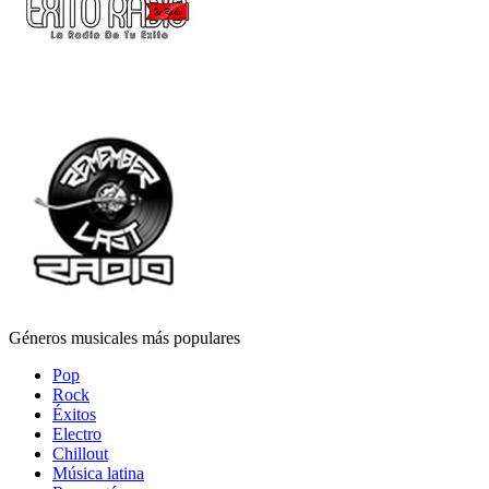
Géneros musicales más populares
Pop
Rock
Éxitos
Electro
Chillout
Música latina