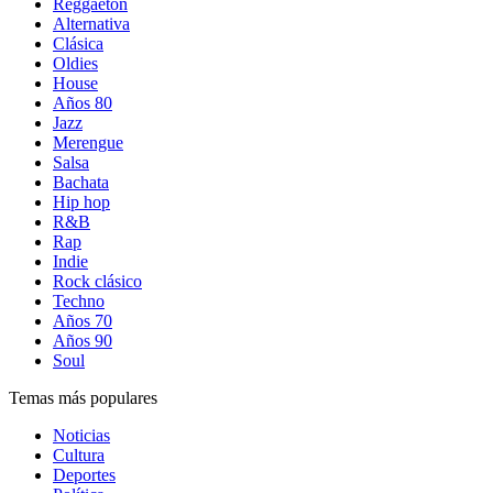
Reggaetón
Alternativa
Clásica
Oldies
House
Años 80
Jazz
Merengue
Salsa
Bachata
Hip hop
R&B
Rap
Indie
Rock clásico
Techno
Años 70
Años 90
Soul
Temas más populares
Noticias
Cultura
Deportes