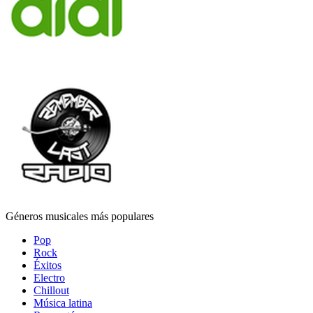
Géneros musicales más populares
Pop
Rock
Éxitos
Electro
Chillout
Música latina