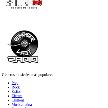
Géneros musicales más populares
Pop
Rock
Éxitos
Electro
Chillout
Música latina