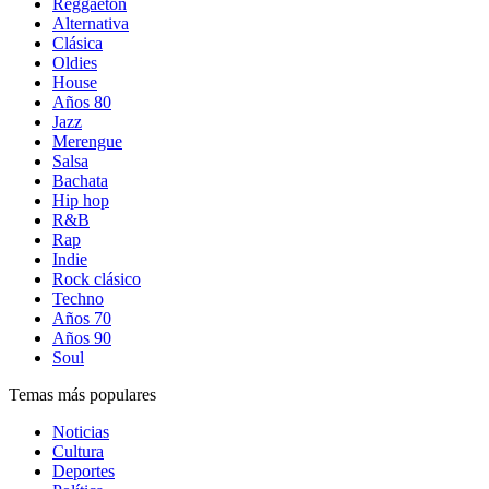
Reggaetón
Alternativa
Clásica
Oldies
House
Años 80
Jazz
Merengue
Salsa
Bachata
Hip hop
R&B
Rap
Indie
Rock clásico
Techno
Años 70
Años 90
Soul
Temas más populares
Noticias
Cultura
Deportes