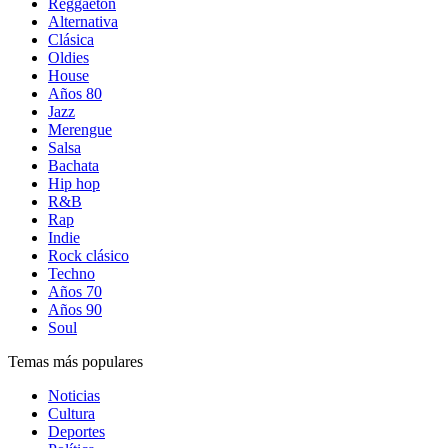
Reggaetón
Alternativa
Clásica
Oldies
House
Años 80
Jazz
Merengue
Salsa
Bachata
Hip hop
R&B
Rap
Indie
Rock clásico
Techno
Años 70
Años 90
Soul
Temas más populares
Noticias
Cultura
Deportes