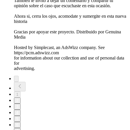
También te invito a dejar un comentario y compartir tu
opinión sobre el caso que escuchaste en esta ocasión.
Ahora si, cerra los ojos, acomodate y sumergite en esta nueva
historia
Gracias por apoyar este proyecto. Distribuido por Genuina
Media
Hosted by Simplecast, an AdsWizz company. See
https://pcm.adswizz.com
for information about our collection and use of personal data
for
advertising.
1
2
3
4
5
6