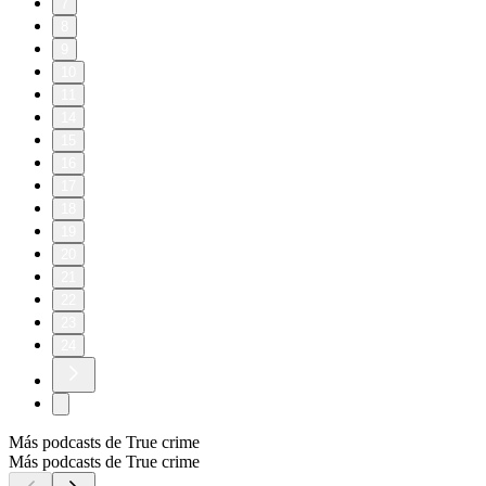
7
8
9
10
11
14
15
16
17
18
19
20
21
22
23
24
Más podcasts de True crime
Más podcasts de True crime