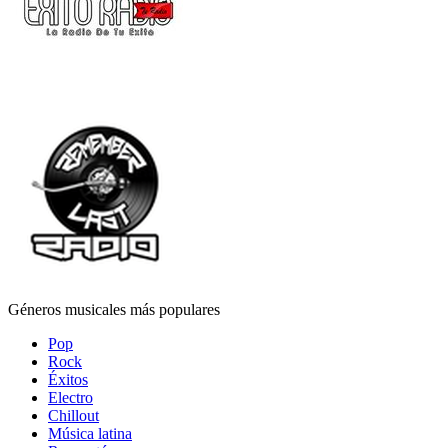
Géneros musicales más populares
Pop
Rock
Éxitos
Electro
Chillout
Música latina