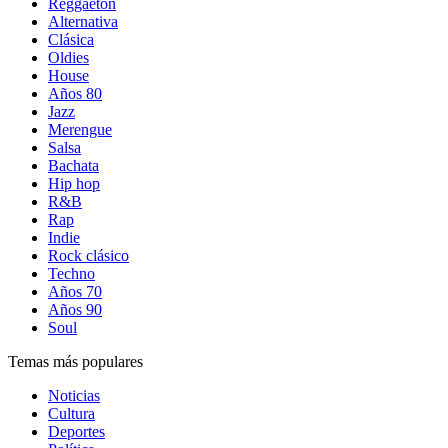
Reggaetón
Alternativa
Clásica
Oldies
House
Años 80
Jazz
Merengue
Salsa
Bachata
Hip hop
R&B
Rap
Indie
Rock clásico
Techno
Años 70
Años 90
Soul
Temas más populares
Noticias
Cultura
Deportes