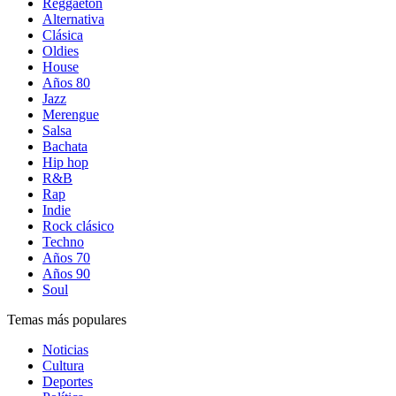
Reggaetón
Alternativa
Clásica
Oldies
House
Años 80
Jazz
Merengue
Salsa
Bachata
Hip hop
R&B
Rap
Indie
Rock clásico
Techno
Años 70
Años 90
Soul
Temas más populares
Noticias
Cultura
Deportes