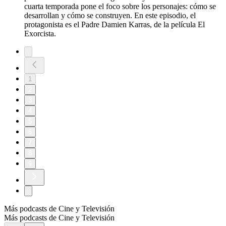
cuarta temporada pone el foco sobre los personajes: cómo se
desarrollan y cómo se construyen. En este episodio, el
protagonista es el Padre Damien Karras, de la película El
Exorcista.
1
2
3
4
5
6
7
8
9
Más podcasts de Cine y Televisión
Más podcasts de Cine y Televisión