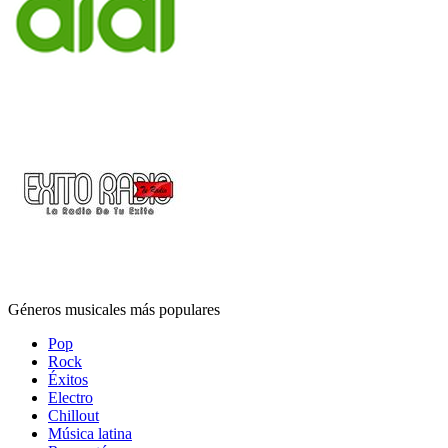
Géneros musicales más populares
Pop
Rock
Éxitos
Electro
Chillout
Música latina