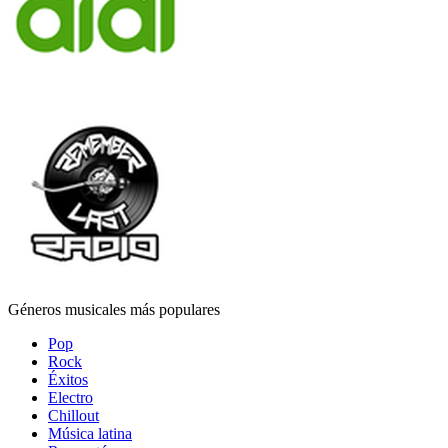
Géneros musicales más populares
Pop
Rock
Éxitos
Electro
Chillout
Música latina