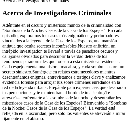
Acerca de Investigadores Criminales
Acerca de Investigadores Criminales
Adéntrate en el oscuro y misterioso mundo de la criminalidad con
"Sombras de la Noche: Casos de la Casa de los Espejos". En cada
episodio, exploramos los casos más enigmáticos y perturbadores
vinculados a la leyenda de la Casa de los Espejos, una mansión
antigua que oculta secretos inconfesables.Nuestro anfitrión, un
intrépido investigador, te llevará a través de pasadizos oscuros y
callejones olvidados para descubrir la verdad detrás de los
fenómenos paranormales que rodean a esta misteriosa residencia.
Cada espejo cuenta una historia macabra, y cada sombra susurra un
secreto siniestro.Sumérgete en relatos estremecedores mientras
desentrañamos enigmas, entrevistamos a testigos clave y analizamos
evidencia forense para arrojar luz sobre crímenes enredados en la
red de la leyenda urbana. Prepárate para experiencias que desafiarán
tus percepciones y te mantendrán al borde de tu asiento.¿Te
atreverás a enfrentarte a las sombras de la noche y desentrañar los
misteriosos casos de la Casa de los Espejos? Bienvenido a "Sombras
de la Noche: Casos de la Casa de los Espejos". La verdad está
reflejada en la oscuridad, pero solo los valientes se atreverán a mirar
fijamente en el abismo.
Sitio web del podcast