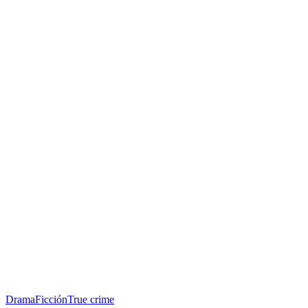
Drama
Ficción
True crime