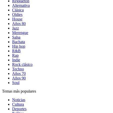
Reggaetón
Alternativa
Clásica
Oldies
House
Años 80
Jazz
Merengue
Salsa
Bachata
Hip hop
R&B
Rap
Indie
Rock clásico
Techno
Años 70
Años 90
Soul
Temas más populares
Noticias
Cultura
Deportes