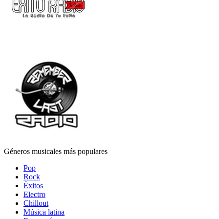
Géneros musicales más populares
Pop
Rock
Éxitos
Electro
Chillout
Música latina