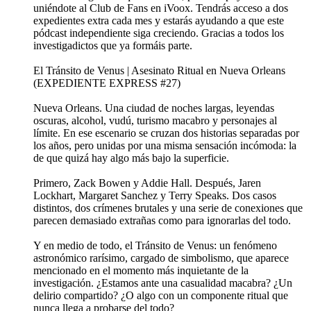
uniéndote al Club de Fans en iVoox. Tendrás acceso a dos
expedientes extra cada mes y estarás ayudando a que este
pódcast independiente siga creciendo. Gracias a todos los
investigadictos que ya formáis parte.
El Tránsito de Venus | Asesinato Ritual en Nueva Orleans
(EXPEDIENTE EXPRESS #27)
Nueva Orleans. Una ciudad de noches largas, leyendas
oscuras, alcohol, vudú, turismo macabro y personajes al
límite. En ese escenario se cruzan dos historias separadas por
los años, pero unidas por una misma sensación incómoda: la
de que quizá hay algo más bajo la superficie.
Primero, Zack Bowen y Addie Hall. Después, Jaren
Lockhart, Margaret Sanchez y Terry Speaks. Dos casos
distintos, dos crímenes brutales y una serie de conexiones que
parecen demasiado extrañas como para ignorarlas del todo.
Y en medio de todo, el Tránsito de Venus: un fenómeno
astronómico rarísimo, cargado de simbolismo, que aparece
mencionado en el momento más inquietante de la
investigación. ¿Estamos ante una casualidad macabra? ¿Un
delirio compartido? ¿O algo con un componente ritual que
nunca llega a probarse del todo?