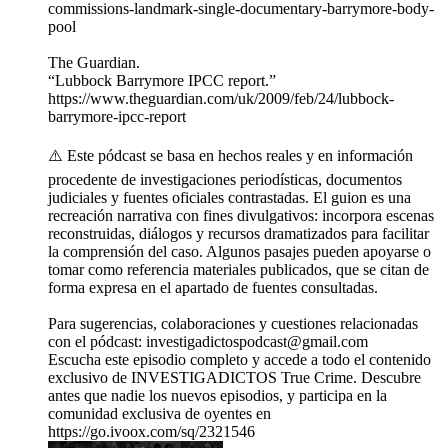
commissions-landmark-single-documentary-barrymore-body-
pool
The Guardian.
“Lubbock Barrymore IPCC report.”
https://www.theguardian.com/uk/2009/feb/24/lubbock-
barrymore-ipcc-report
⚠️ Este pódcast se basa en hechos reales y en información
procedente de investigaciones periodísticas, documentos
judiciales y fuentes oficiales contrastadas. El guion es una
recreación narrativa con fines divulgativos: incorpora escenas
reconstruidas, diálogos y recursos dramatizados para facilitar
la comprensión del caso. Algunos pasajes pueden apoyarse o
tomar como referencia materiales publicados, que se citan de
forma expresa en el apartado de fuentes consultadas.
Para sugerencias, colaboraciones y cuestiones relacionadas
con el pódcast: investigadictospodcast@gmail.com
Escucha este episodio completo y accede a todo el contenido
exclusivo de INVESTIGADICTOS True Crime. Descubre
antes que nadie los nuevos episodios, y participa en la
comunidad exclusiva de oyentes en
https://go.ivoox.com/sq/2321546