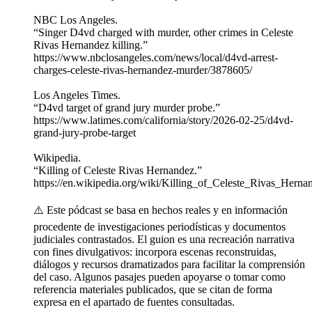
NBC Los Angeles.
“Singer D4vd charged with murder, other crimes in Celeste
Rivas Hernandez killing.”
https://www.nbclosangeles.com/news/local/d4vd-arrest-
charges-celeste-rivas-hernandez-murder/3878605/
Los Angeles Times.
“D4vd target of grand jury murder probe.”
https://www.latimes.com/california/story/2026-02-25/d4vd-
grand-jury-probe-target
Wikipedia.
“Killing of Celeste Rivas Hernandez.”
https://en.wikipedia.org/wiki/Killing_of_Celeste_Rivas_Herna
⚠️ Este pódcast se basa en hechos reales y en información
procedente de investigaciones periodísticas y documentos
judiciales contrastados. El guion es una recreación narrativa
con fines divulgativos: incorpora escenas reconstruidas,
diálogos y recursos dramatizados para facilitar la comprensión
del caso. Algunos pasajes pueden apoyarse o tomar como
referencia materiales publicados, que se citan de forma
expresa en el apartado de fuentes consultadas.