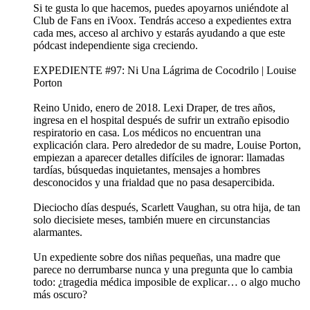
Si te gusta lo que hacemos, puedes apoyarnos uniéndote al
Club de Fans en iVoox. Tendrás acceso a expedientes extra
cada mes, acceso al archivo y estarás ayudando a que este
pódcast independiente siga creciendo.
EXPEDIENTE #97: Ni Una Lágrima de Cocodrilo | Louise
Porton
Reino Unido, enero de 2018. Lexi Draper, de tres años,
ingresa en el hospital después de sufrir un extraño episodio
respiratorio en casa. Los médicos no encuentran una
explicación clara. Pero alrededor de su madre, Louise Porton,
empiezan a aparecer detalles difíciles de ignorar: llamadas
tardías, búsquedas inquietantes, mensajes a hombres
desconocidos y una frialdad que no pasa desapercibida.
Dieciocho días después, Scarlett Vaughan, su otra hija, de tan
solo diecisiete meses, también muere en circunstancias
alarmantes.
Un expediente sobre dos niñas pequeñas, una madre que
parece no derrumbarse nunca y una pregunta que lo cambia
todo: ¿tragedia médica imposible de explicar… o algo mucho
más oscuro?