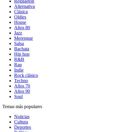
Reggaetón
Alternativa
Clásica
Oldies
House
Años 80
Jazz
Merengue
Salsa
Bachata
Hip hop
R&B
Rap
Indie
Rock clásico
Techno
Años 70
Años 90
Soul
Temas más populares
Noticias
Cultura
Deportes