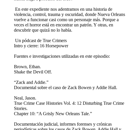
️ En este expediente nos adentramos en una historia de
violencia, control, trauma y oscuridad, donde Nueva Orleans
vuelve a funcionar casi como un personaje más. Porque a
veces el horror está en encontrar un patrón. Y otras, en
descubrir que quizá no lo había.
️ Un pódcast de True Crimers
Intro y cierre: 16 Horsepower
Fuentes e investigaciones utilizadas en este episodio:
Brown, Ethan.
Shake the Devil Off.
“Zack and Addie.”
Documental sobre el caso de Zack Bowen y Addie Hall.
Neal, Jason.
True Crime Case Histories Vol. 4: 12 Disturbing True Crime
Stories.
Chapter 10: “A Grisly New Orleans Tale.”
Documentación judicial, informes forenses y crónicas
periodísticas sobre los casos de Zack Bowen, Addie Hall y