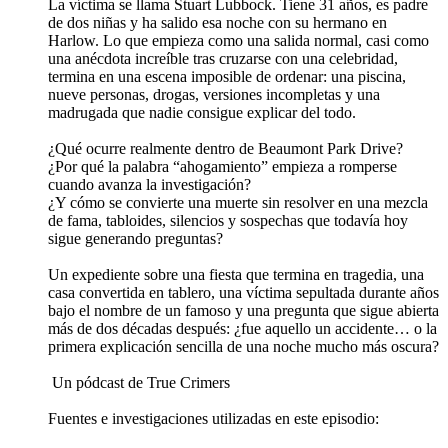
La víctima se llama Stuart Lubbock. Tiene 31 años, es padre
de dos niñas y ha salido esa noche con su hermano en
Harlow. Lo que empieza como una salida normal, casi como
una anécdota increíble tras cruzarse con una celebridad,
termina en una escena imposible de ordenar: una piscina,
nueve personas, drogas, versiones incompletas y una
madrugada que nadie consigue explicar del todo.
¿Qué ocurre realmente dentro de Beaumont Park Drive?
¿Por qué la palabra “ahogamiento” empieza a romperse
cuando avanza la investigación?
¿Y cómo se convierte una muerte sin resolver en una mezcla
de fama, tabloides, silencios y sospechas que todavía hoy
sigue generando preguntas?
Un expediente sobre una fiesta que termina en tragedia, una
casa convertida en tablero, una víctima sepultada durante años
bajo el nombre de un famoso y una pregunta que sigue abierta
más de dos décadas después: ¿fue aquello un accidente… o la
primera explicación sencilla de una noche mucho más oscura?
️ Un pódcast de True Crimers
Fuentes e investigaciones utilizadas en este episodio: