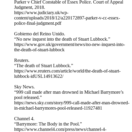
Parker v Chief Constable of Essex Police. Court of Appeal
Judgment, 2018.
https://www.judiciary.uk/wp-
content/uploads/2018/12/a220172897-parker-v-cc-essex-
police-final-judgment.pdf
Gobierno del Reino Unido.
“No new inquest into the death of Stuart Lubbock.”
https://www.gov.uk/government/news/no-new-inquest-into-
the-death-of-stuart-lubbock
Reuters.
“The death of Stuart Lubbock.”
https://www.reuters.com/article/world/the-death-of-stuart-
lubbock-idUSL14913622/
Sky News.
“999 call made after man drowned in Michael Barrymore’s
pool released.”
https://news.sky.com/story/999-call-made-after-man-drowned-
in-michael-barrymores-pool-released-11927481
Channel 4.
“Barrymore: The Body in the Pool.”
https://www.channel4.com/press/news/channel-4-