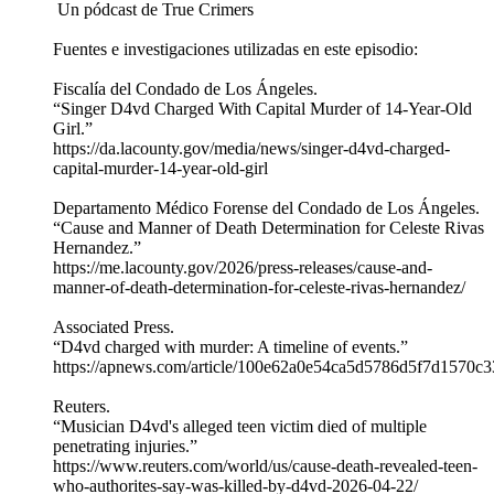
️ Un pódcast de True Crimers
Fuentes e investigaciones utilizadas en este episodio:
Fiscalía del Condado de Los Ángeles.
“Singer D4vd Charged With Capital Murder of 14-Year-Old
Girl.”
https://da.lacounty.gov/media/news/singer-d4vd-charged-
capital-murder-14-year-old-girl
Departamento Médico Forense del Condado de Los Ángeles.
“Cause and Manner of Death Determination for Celeste Rivas
Hernandez.”
https://me.lacounty.gov/2026/press-releases/cause-and-
manner-of-death-determination-for-celeste-rivas-hernandez/
Associated Press.
“D4vd charged with murder: A timeline of events.”
https://apnews.com/article/100e62a0e54ca5d5786d5f7d1570c3
Reuters.
“Musician D4vd's alleged teen victim died of multiple
penetrating injuries.”
https://www.reuters.com/world/us/cause-death-revealed-teen-
who-authorites-say-was-killed-by-d4vd-2026-04-22/