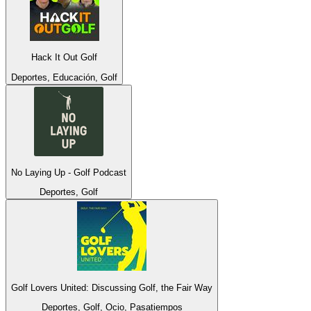
Hack It Out Golf
Deportes, Educación, Golf
No Laying Up - Golf Podcast
Deportes, Golf
Golf Lovers United: Discussing Golf, the Fair Way
Deportes, Golf, Ocio, Pasatiempos