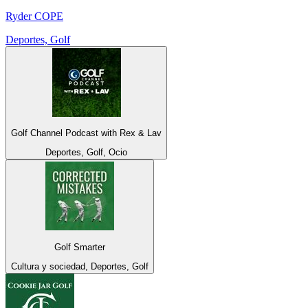
Ryder COPE
Deportes, Golf
Golf Channel Podcast with Rex & Lav
Deportes, Golf, Ocio
Golf Smarter
Cultura y sociedad, Deportes, Golf