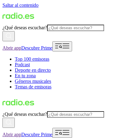
Saltar al contenido
¿Qué deseas escuchar?
Abrir app
Descubre Prime
Top 100 emisoras
Podcast
Deporte en directo
En tu zona
Géneros musicales
Temas de emisoras
¿Qué deseas escuchar?
Abrir app
Descubre Prime