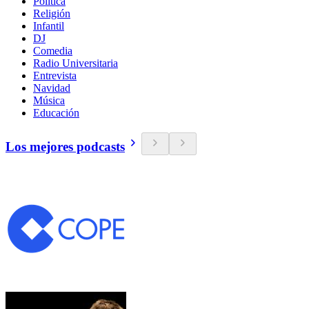
Política
Religión
Infantil
DJ
Comedia
Radio Universitaria
Entrevista
Navidad
Música
Educación
Los mejores podcasts