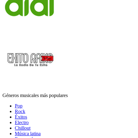
Géneros musicales más populares
Pop
Rock
Éxitos
Electro
Chillout
Música latina