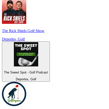
The Rick Shiels Golf Show
Deportes, Golf
The Sweet Spot - Golf Podcast
Deportes, Golf