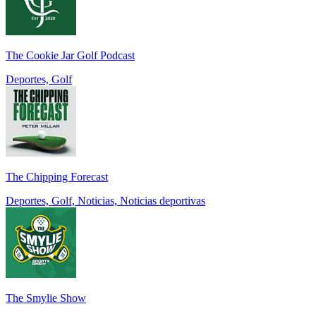
The Cookie Jar Golf Podcast
Deportes, Golf
The Chipping Forecast
Deportes, Golf, Noticias, Noticias deportivas
The Smylie Show