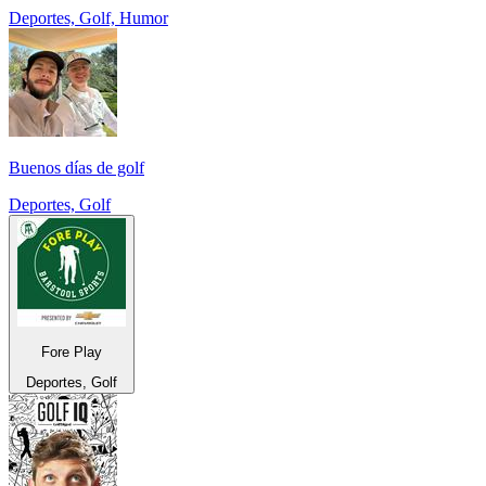
Deportes, Golf, Humor
Buenos días de golf
Deportes, Golf
Fore Play
Deportes, Golf