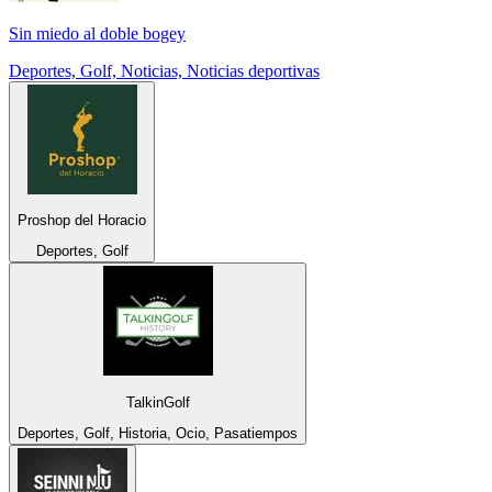
Sin miedo al doble bogey
Deportes, Golf, Noticias, Noticias deportivas
Proshop del Horacio
Deportes, Golf
TalkinGolf
Deportes, Golf, Historia, Ocio, Pasatiempos