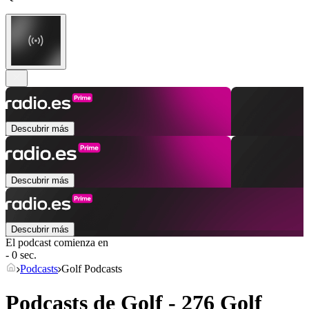
Descubrir más
Descubrir más
Descubrir más
El podcast comienza en
- 0 sec.
Podcasts
Golf Podcasts
Podcasts de Golf - 276 Golf