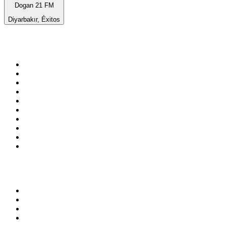
Dogan 21 FM
Diyarbakır, Éxitos
Top 100 en
radio.es
1
.
COPE MADRID
2
.
esRadio
3
.
Onda Cero Madrid
4
.
CADENA 100
5
.
Cadena SER 105.4 FM
6
.
Radio Marca Nacional
7
.
Rock FM
8
.
Cadena SER Almería
9
.
Exito Radio
10
.
Remember Last Radio
Top 100 podcasts en
España
1
.
El Partidazo de COPE
2
.
ROCA PROJECT
3
.
Nadie Sabe Nada
4
.
La Ruina