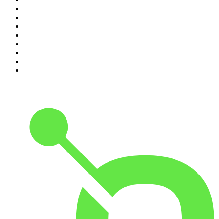
3
.
Nadie Sabe Nada
4
.
La Ruina
5
.
Criminopatía
6
.
WORLDCAST
7
.
El Larguero
8
.
Black Mango Podcast
9
.
Tengo un Plan
10
.
La Fórmula Del Éxito con Uri Sabat