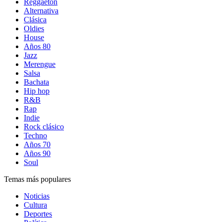
Reggaetón
Alternativa
Clásica
Oldies
House
Años 80
Jazz
Merengue
Salsa
Bachata
Hip hop
R&B
Rap
Indie
Rock clásico
Techno
Años 70
Años 90
Soul
Temas más populares
Noticias
Cultura
Deportes