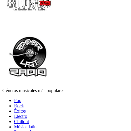
Géneros musicales más populares
Pop
Rock
Éxitos
Electro
Chillout
Música latina