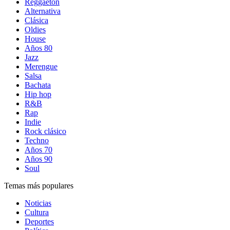
Reggaetón
Alternativa
Clásica
Oldies
House
Años 80
Jazz
Merengue
Salsa
Bachata
Hip hop
R&B
Rap
Indie
Rock clásico
Techno
Años 70
Años 90
Soul
Temas más populares
Noticias
Cultura
Deportes