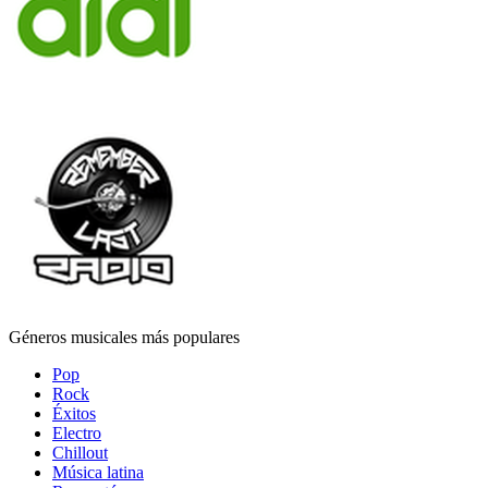
Géneros musicales más populares
Pop
Rock
Éxitos
Electro
Chillout
Música latina