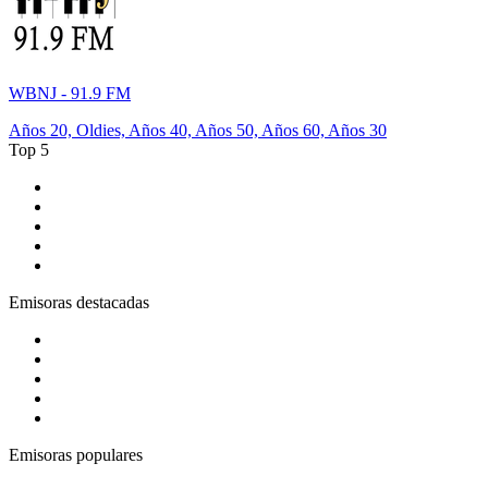
WBNJ - 91.9 FM
Años 20, Oldies, Años 40, Años 50, Años 60, Años 30
Top 5
1
.
CADENA 100
2
.
Los 40 Principales España
3
.
Los 40 Classic
4
.
KISS FM España
5
.
esRadio
Emisoras destacadas
1
.
Gozadera FM
2
.
ABC Lounge
3
.
Cadena Dial 91.7 FM
4
.
COPE MADRID
5
.
Costa Del Mar - Chillout
Emisoras populares