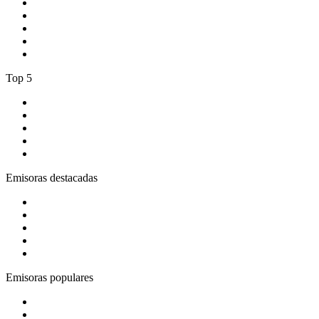
1
.
A Mississippi Blues
2
.
1.FM - Classic Country
3
.
Radio Paradise
4
.
Spreeradio 80er
5
.
1.FM - Hot Country
Top 5
1
.
CADENA 100
2
.
Los 40 Principales España
3
.
Los 40 Classic
4
.
KISS FM España
5
.
esRadio
Emisoras destacadas
1
.
Gozadera FM
2
.
ABC Lounge
3
.
Cadena Dial 91.7 FM
4
.
COPE MADRID
5
.
Costa Del Mar - Chillout
Emisoras populares
1
.
A Mississippi Blues
2
.
1.FM - Classic Country