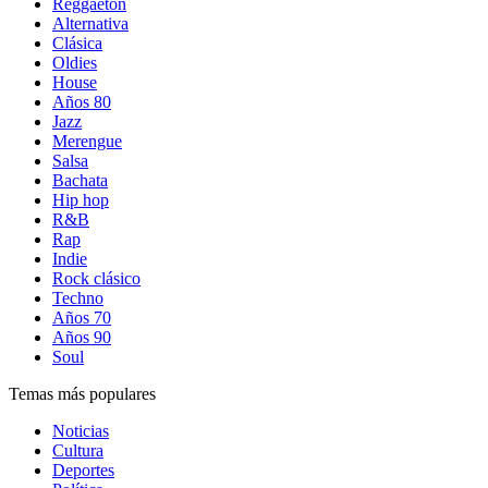
Reggaetón
Alternativa
Clásica
Oldies
House
Años 80
Jazz
Merengue
Salsa
Bachata
Hip hop
R&B
Rap
Indie
Rock clásico
Techno
Años 70
Años 90
Soul
Temas más populares
Noticias
Cultura
Deportes