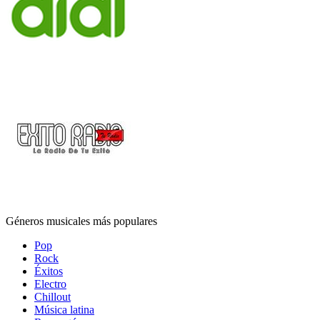
Géneros musicales más populares
Pop
Rock
Éxitos
Electro
Chillout
Música latina