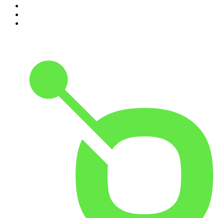
3
.
Radio Paradise
4
.
Spreeradio 80er
5
.
1.FM - Hot Country