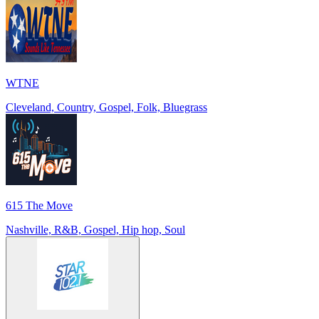
WTNE
Cleveland, Country, Gospel, Folk, Bluegrass
615 The Move
Nashville, R&B, Gospel, Hip hop, Soul