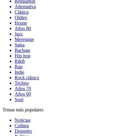
Reggaetón
Alternativa
Clásica
Oldies
House
Años 80
Jazz
Merengue
Salsa
Bachata
Hip hop
R&B
Rap
Indie
Rock clásico
Techno
Años 70
Años 90
Soul
Temas más populares
Noticias
Cultura
Deportes