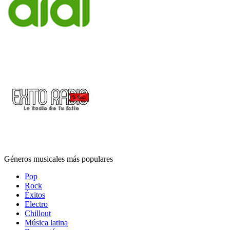
Géneros musicales más populares
Pop
Rock
Éxitos
Electro
Chillout
Música latina