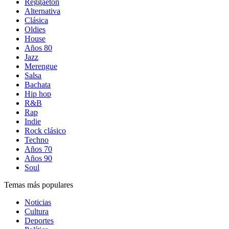
Reggaetón
Alternativa
Clásica
Oldies
House
Años 80
Jazz
Merengue
Salsa
Bachata
Hip hop
R&B
Rap
Indie
Rock clásico
Techno
Años 70
Años 90
Soul
Temas más populares
Noticias
Cultura
Deportes