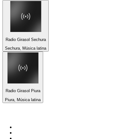
Radio Girasol Sechura
Sechura, Música latina
Radio Girasol Piura
Piura, Música latina
Top 100 en
radio.es
1
.
COPE MADRID
2
.
esRadio
3
.
Onda Cero Madrid