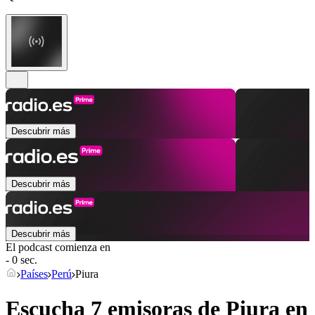
Descubrir más
Descubrir más
Descubrir más
El podcast comienza en
- 0 sec.
Países
Perú
Piura
Escucha 7 emisoras de
Piura
en