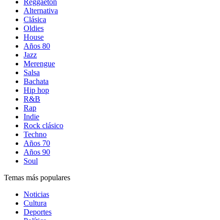
Reggaetón
Alternativa
Clásica
Oldies
House
Años 80
Jazz
Merengue
Salsa
Bachata
Hip hop
R&B
Rap
Indie
Rock clásico
Techno
Años 70
Años 90
Soul
Temas más populares
Noticias
Cultura
Deportes