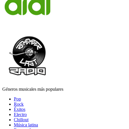
Géneros musicales más populares
Pop
Rock
Éxitos
Electro
Chillout
Música latina