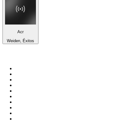
Acr
Weiden, Éxitos
Top 100 en
radio.es
1
.
COPE MADRID
2
.
esRadio
3
.
Onda Cero Madrid
4
.
Radio Marca Nacional
5
.
CADENA 100
6
.
Cadena SER 105.4 FM
7
.
Exito Radio
8
.
Rock FM
9
.
Cadena SER Almería
10
.
Los 40 Classic
Top 100 podcasts en
España