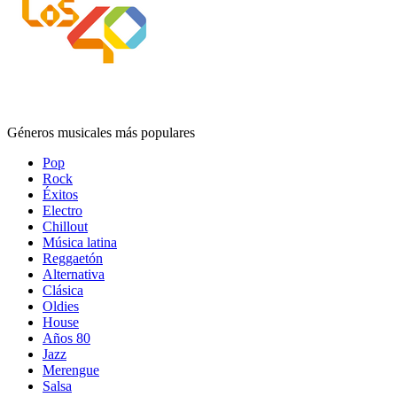
Géneros musicales más populares
Pop
Rock
Éxitos
Electro
Chillout
Música latina
Reggaetón
Alternativa
Clásica
Oldies
House
Años 80
Jazz
Merengue
Salsa