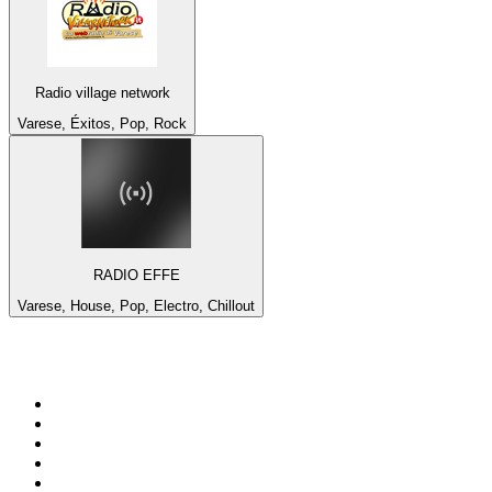
Radio village network
Varese, Éxitos, Pop, Rock
RADIO EFFE
Varese, House, Pop, Electro, Chillout
Top 100 en
radio.es
1
.
COPE MADRID
2
.
esRadio
3
.
Onda Cero Madrid
4
.
CADENA 100
5
.
Cadena SER 105.4 FM