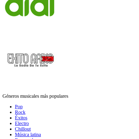
Géneros musicales más populares
Pop
Rock
Éxitos
Electro
Chillout
Música latina