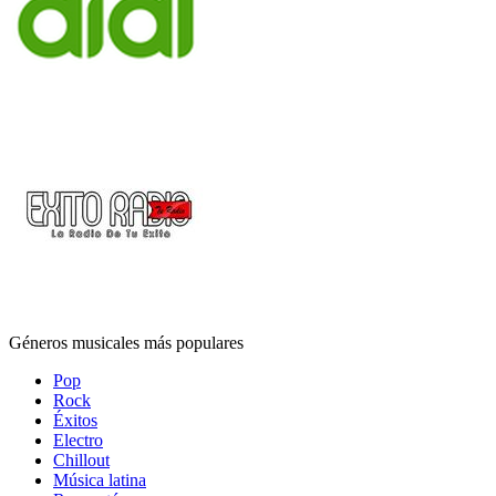
Géneros musicales más populares
Pop
Rock
Éxitos
Electro
Chillout
Música latina