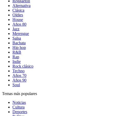
Reggaetón
Alternativa
Clásica
Oldies
House
Años 80
Jazz
Merengue
Salsa
Bachata
Hip hop
R&B
Rap
Indie
Rock clásico
Techno
Años 70
Años 90
Soul
Temas más populares
Noticias
Cultura
Deportes