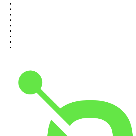
2
.
ROCA PROJECT
3
.
Nadie Sabe Nada
4
.
La Ruina
5
.
Criminopatía
6
.
WORLDCAST
7
.
El Larguero
8
.
Black Mango Podcast
9
.
Tengo un Plan
10
.
La Fórmula Del Éxito con Uri Sabat