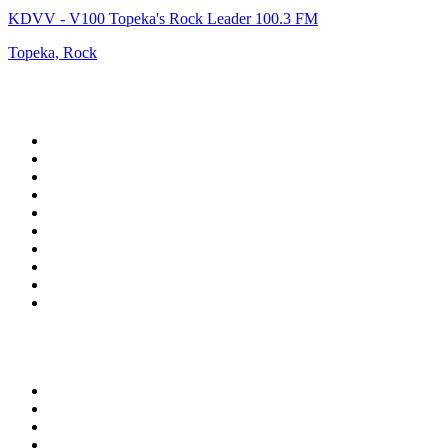
KDVV - V100 Topeka's Rock Leader 100.3 FM
Topeka, Rock
Top 100 en
radio.es
1
.
COPE MADRID
2
.
esRadio
3
.
Onda Cero Madrid
4
.
CADENA 100
5
.
Cadena SER 105.4 FM
6
.
Radio Marca Nacional
7
.
Rock FM
8
.
Cadena SER Almería
9
.
Exito Radio
10
.
Remember Last Radio
Top 100 podcasts en
España
1
.
El Partidazo de COPE
2
.
ROCA PROJECT
3
.
Nadie Sabe Nada
4
.
La Ruina