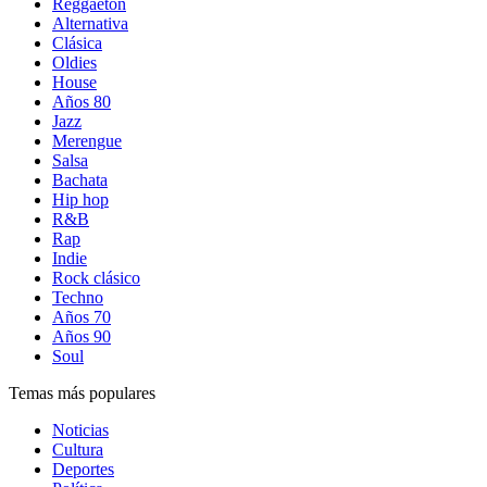
Reggaetón
Alternativa
Clásica
Oldies
House
Años 80
Jazz
Merengue
Salsa
Bachata
Hip hop
R&B
Rap
Indie
Rock clásico
Techno
Años 70
Años 90
Soul
Temas más populares
Noticias
Cultura
Deportes