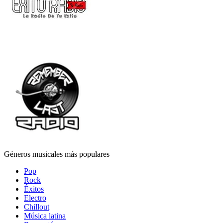
Géneros musicales más populares
Pop
Rock
Éxitos
Electro
Chillout
Música latina