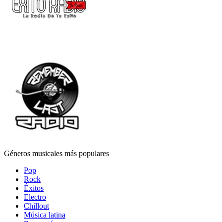
Géneros musicales más populares
Pop
Rock
Éxitos
Electro
Chillout
Música latina