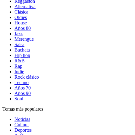
Reggaetón
Alternativa
Clásica
Oldies
House
Años 80
Jazz
Merengue
Salsa
Bachata
Hip hop
R&B
Rap
Indie
Rock clásico
Techno
Años 70
Años 90
Soul
Temas más populares
Noticias
Cultura
Deportes