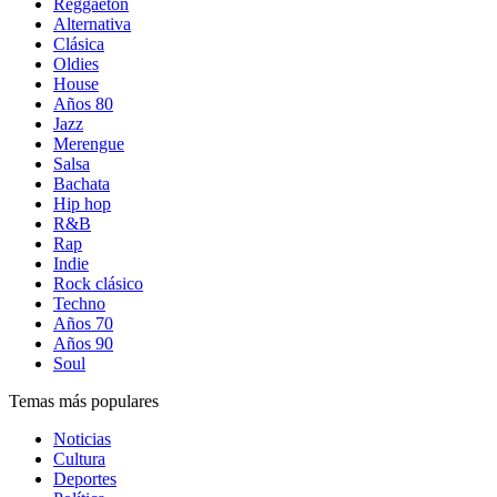
Reggaetón
Alternativa
Clásica
Oldies
House
Años 80
Jazz
Merengue
Salsa
Bachata
Hip hop
R&B
Rap
Indie
Rock clásico
Techno
Años 70
Años 90
Soul
Temas más populares
Noticias
Cultura
Deportes