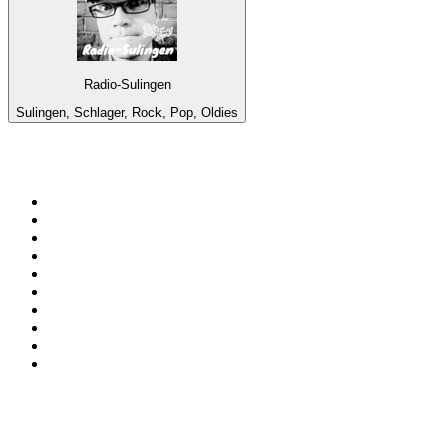
Radio-Sulingen
Sulingen, Schlager, Rock, Pop, Oldies
Top 100 en
radio.es
1
.
COPE MADRID
2
.
esRadio
3
.
Onda Cero Madrid
4
.
Cadena SER 105.4 FM
5
.
Rock FM
6
.
Radio Marca Nacional
7
.
CADENA 100
8
.
Cadena SER Almería
9
.
Cadena Dial 91.7 FM
10
.
Remember Last Radio
Top 100 podcasts en
España