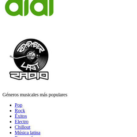
Géneros musicales más populares
Pop
Rock
Éxitos
Electro
Chillout
Música latina