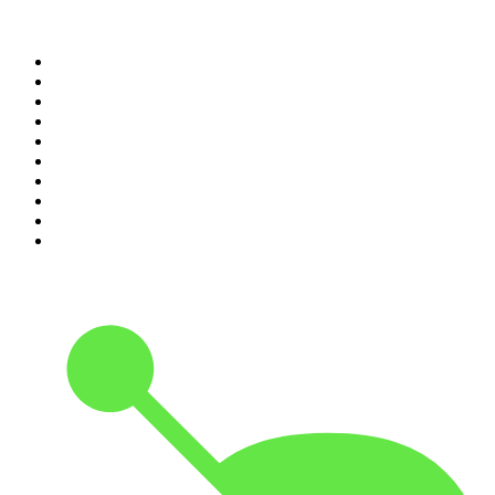
Top 100 podcasts en
España
1
.
El Partidazo de COPE
2
.
ROCA PROJECT
3
.
No es el fin del mundo
4
.
Black Mango Podcast
5
.
Nadie Sabe Nada
6
.
La Ruina
7
.
El Larguero
8
.
Criminopatía
9
.
WORLDCAST
10
.
Tengo un Plan