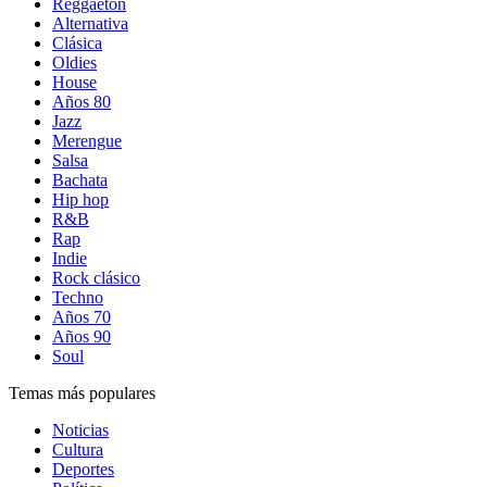
Reggaetón
Alternativa
Clásica
Oldies
House
Años 80
Jazz
Merengue
Salsa
Bachata
Hip hop
R&B
Rap
Indie
Rock clásico
Techno
Años 70
Años 90
Soul
Temas más populares
Noticias
Cultura
Deportes