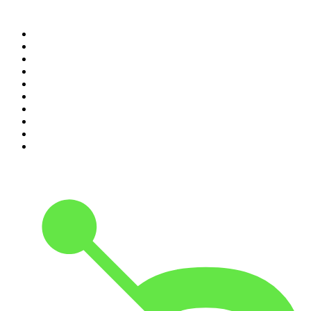
Top 100 podcasts en
España
1
.
El Partidazo de COPE
2
.
ROCA PROJECT
3
.
Nadie Sabe Nada
4
.
La Ruina
5
.
El Larguero
6
.
Black Mango Podcast
7
.
Criminopatía
8
.
WORLDCAST
9
.
No es el fin del mundo
10
.
Tengo un Plan