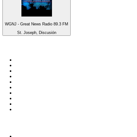
WGNJ - Great News Radio 89.3 FM
St. Joseph, Discusión
Top 100 en
radio.es
1
.
COPE MADRID
2
.
esRadio
3
.
Onda Cero Madrid
4
.
CADENA 100
5
.
Cadena SER 105.4 FM
6
.
Radio Marca Nacional
7
.
Rock FM
8
.
Cadena SER Almería
9
.
Cadena Dial 91.7 FM
10
.
Remember Last Radio
Top 100 podcasts en
España
1
.
El Partidazo de COPE