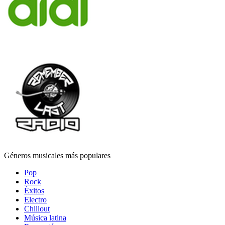
Géneros musicales más populares
Pop
Rock
Éxitos
Electro
Chillout
Música latina