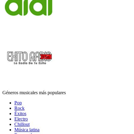
Géneros musicales más populares
Pop
Rock
Éxitos
Electro
Chillout
Música latina