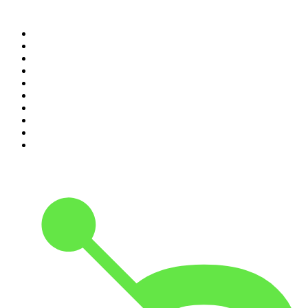
Top 100 podcasts en
España
1
.
El Partidazo de COPE
2
.
ROCA PROJECT
3
.
Nadie Sabe Nada
4
.
La Ruina
5
.
Criminopatía
6
.
El Larguero
7
.
WORLDCAST
8
.
Tengo un Plan
9
.
Black Mango Podcast
10
.
Es la Mañana de Federico