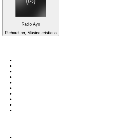
Radio Ayo
Richardson, Música cristiana
Top 100 en
radio.es
1
.
COPE MADRID
2
.
esRadio
3
.
Onda Cero Madrid
4
.
CADENA 100
5
.
Cadena SER 105.4 FM
6
.
Radio Marca Nacional
7
.
Rock FM
8
.
Cadena SER Almería
9
.
Cadena Dial 91.7 FM
10
.
Exito Radio
Top 100 podcasts en
España
1
.
El Partidazo de COPE