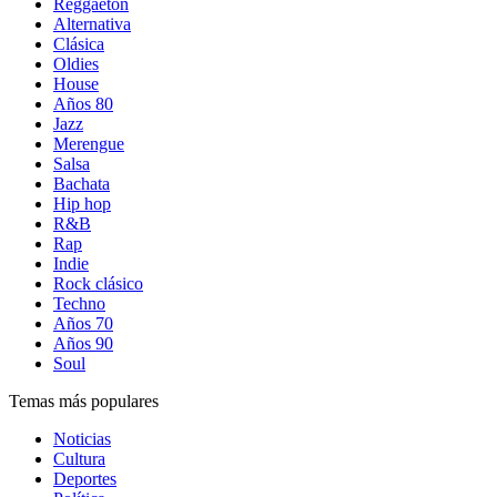
Reggaetón
Alternativa
Clásica
Oldies
House
Años 80
Jazz
Merengue
Salsa
Bachata
Hip hop
R&B
Rap
Indie
Rock clásico
Techno
Años 70
Años 90
Soul
Temas más populares
Noticias
Cultura
Deportes