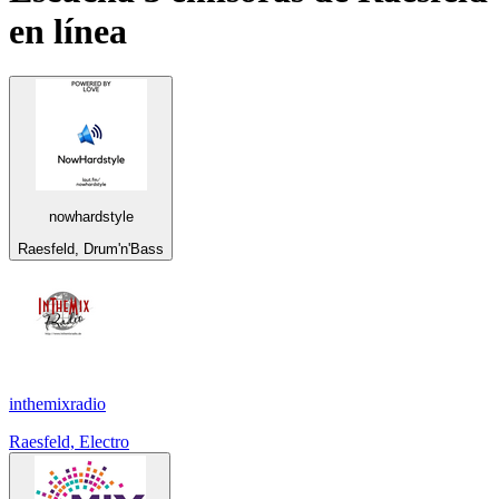
en línea
nowhardstyle
Raesfeld, Drum'n'Bass
inthemixradio
Raesfeld, Electro