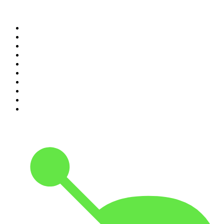
Top 100 podcasts en
España
1
.
El Partidazo de COPE
2
.
ROCA PROJECT
3
.
Nadie Sabe Nada
4
.
La Ruina
5
.
Criminopatía
6
.
El Larguero
7
.
WORLDCAST
8
.
Tengo un Plan
9
.
Black Mango Podcast
10
.
Es la Mañana de Federico