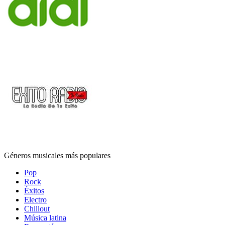
Géneros musicales más populares
Pop
Rock
Éxitos
Electro
Chillout
Música latina