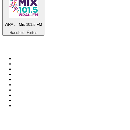
WRAL - Mix 101.5 FM
Raesfeld, Éxitos
Top 100 en
radio.es
1
.
COPE MADRID
2
.
esRadio
3
.
Onda Cero Madrid
4
.
CADENA 100
5
.
Cadena SER 105.4 FM
6
.
Radio Marca Nacional
7
.
Rock FM
8
.
Cadena SER Almería
9
.
Cadena Dial 91.7 FM
10
.
Exito Radio
Top 100 podcasts en
España