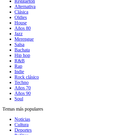
Reggaetón
Alternativa
Clásica
Oldies
House
Años 80
Jazz
Merengue
Salsa
Bachata
Hip hop
R&B
Rap
Indie
Rock clásico
Techno
Años 70
Años 90
Soul
Temas más populares
Noticias
Cultura
Deportes