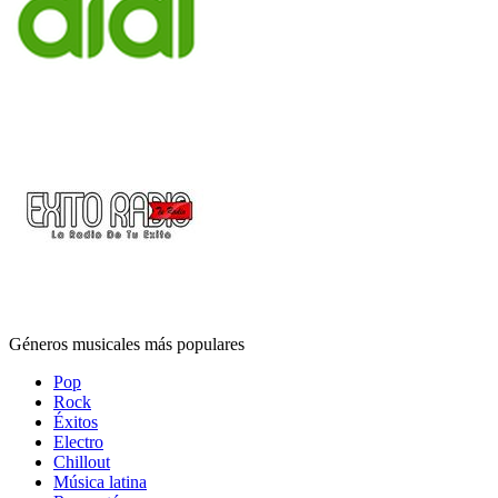
Géneros musicales más populares
Pop
Rock
Éxitos
Electro
Chillout
Música latina