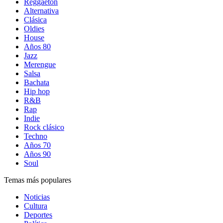
Reggaetón
Alternativa
Clásica
Oldies
House
Años 80
Jazz
Merengue
Salsa
Bachata
Hip hop
R&B
Rap
Indie
Rock clásico
Techno
Años 70
Años 90
Soul
Temas más populares
Noticias
Cultura
Deportes