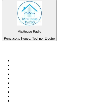
MixHouse Radio
Pensacola, House, Techno, Electro
Top 100 en
radio.es
1
.
COPE MADRID
2
.
esRadio
3
.
Onda Cero Madrid
4
.
CADENA 100
5
.
Cadena SER 105.4 FM
6
.
Radio Marca Nacional
7
.
Rock FM
8
.
Cadena SER Almería
9
.
Cadena Dial 91.7 FM
10
.
Exito Radio