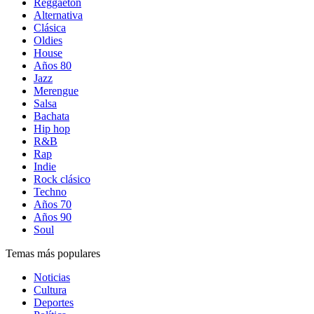
Reggaetón
Alternativa
Clásica
Oldies
House
Años 80
Jazz
Merengue
Salsa
Bachata
Hip hop
R&B
Rap
Indie
Rock clásico
Techno
Años 70
Años 90
Soul
Temas más populares
Noticias
Cultura
Deportes