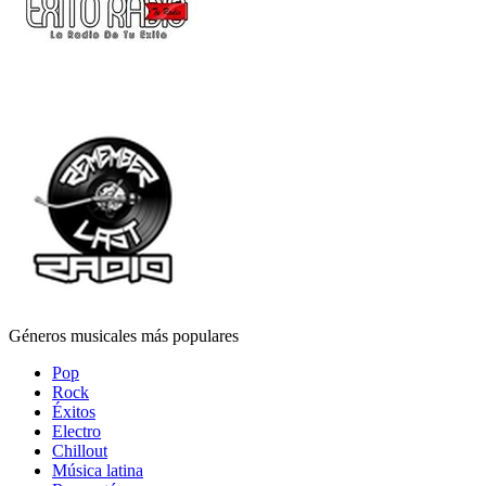
Géneros musicales más populares
Pop
Rock
Éxitos
Electro
Chillout
Música latina