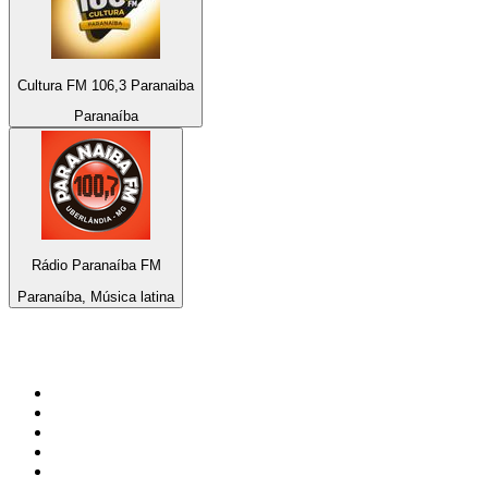
Cultura FM 106,3 Paranaiba
Paranaíba
Rádio Paranaíba FM
Paranaíba, Música latina
Top 100 en
radio.es
1
.
COPE MADRID
2
.
esRadio
3
.
Onda Cero Madrid
4
.
CADENA 100
5
.
Cadena SER 105.4 FM