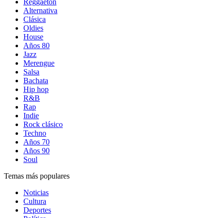
Reggaetón
Alternativa
Clásica
Oldies
House
Años 80
Jazz
Merengue
Salsa
Bachata
Hip hop
R&B
Rap
Indie
Rock clásico
Techno
Años 70
Años 90
Soul
Temas más populares
Noticias
Cultura
Deportes