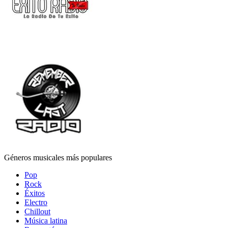
Géneros musicales más populares
Pop
Rock
Éxitos
Electro
Chillout
Música latina