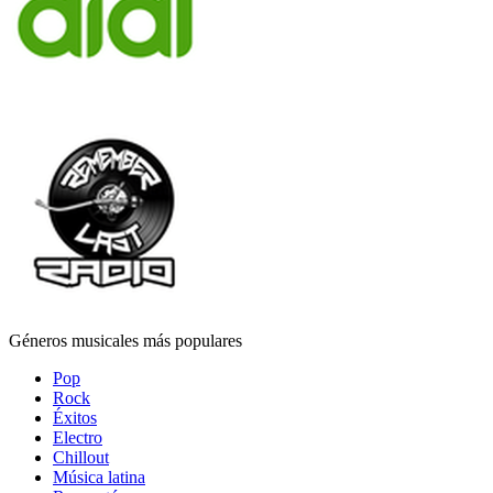
Géneros musicales más populares
Pop
Rock
Éxitos
Electro
Chillout
Música latina