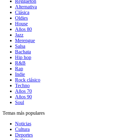
Reggaetón
Alternativa
Clásica
Oldies
House
Años 80
Jazz
Merengue
Salsa
Bachata
Hip hop
R&B
Rap
Indie
Rock clásico
Techno
Años 70
Años 90
Soul
Temas más populares
Noticias
Cultura
Deportes