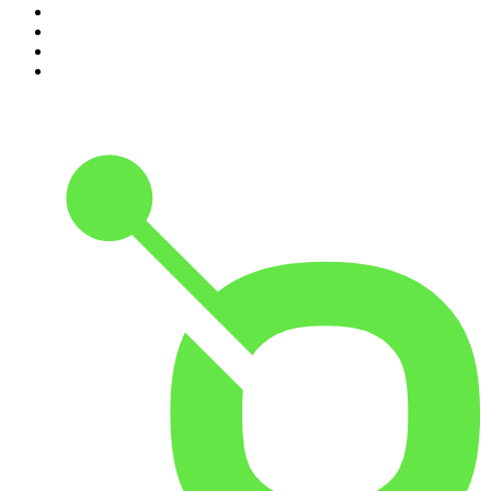
7
.
Criminopatía
8
.
WORLDCAST
9
.
No es el fin del mundo
10
.
Tengo un Plan