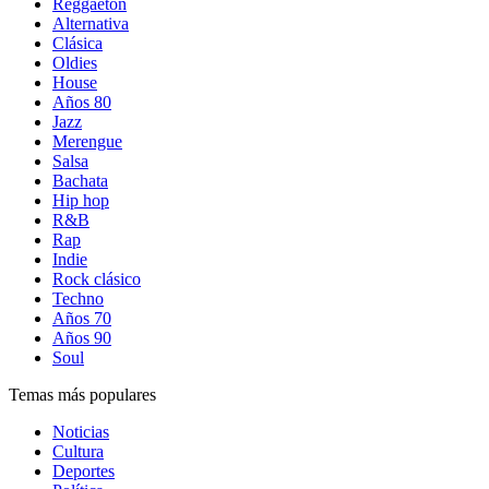
Reggaetón
Alternativa
Clásica
Oldies
House
Años 80
Jazz
Merengue
Salsa
Bachata
Hip hop
R&B
Rap
Indie
Rock clásico
Techno
Años 70
Años 90
Soul
Temas más populares
Noticias
Cultura
Deportes