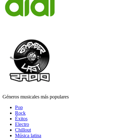
Géneros musicales más populares
Pop
Rock
Éxitos
Electro
Chillout
Música latina