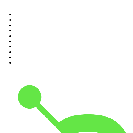
Top 100 podcasts en
España
1
.
El Partidazo de COPE
2
.
ROCA PROJECT
3
.
Nadie Sabe Nada
4
.
La Ruina
5
.
El Larguero
6
.
Black Mango Podcast
7
.
Criminopatía
8
.
WORLDCAST
9
.
No es el fin del mundo
10
.
Tengo un Plan