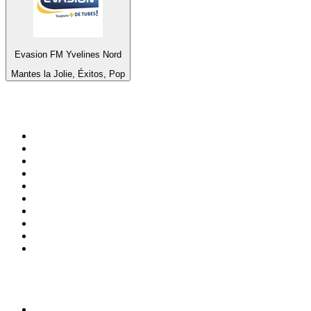
Evasion FM Yvelines Nord
Mantes la Jolie, Éxitos, Pop
Top 100 en
radio.es
1
.
COPE MADRID
2
.
esRadio
3
.
Onda Cero Madrid
4
.
CADENA 100
5
.
Cadena SER 105.4 FM
6
.
Radio Marca Nacional
7
.
Rock FM
8
.
Cadena SER Almería
9
.
Cadena Dial 91.7 FM
10
.
Remember Last Radio
Top 100 podcasts en
España
1
.
El Partidazo de COPE