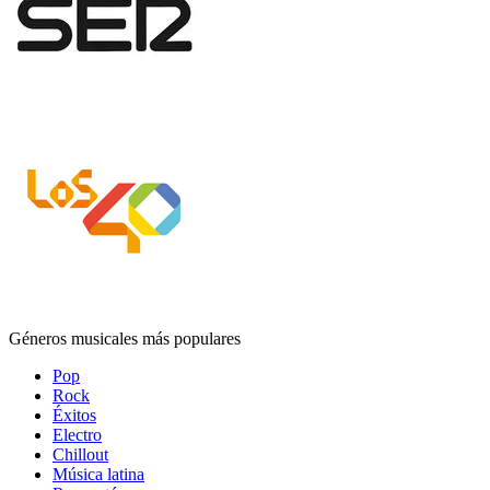
Géneros musicales más populares
Pop
Rock
Éxitos
Electro
Chillout
Música latina