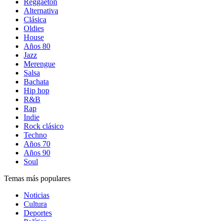
Reggaetón
Alternativa
Clásica
Oldies
House
Años 80
Jazz
Merengue
Salsa
Bachata
Hip hop
R&B
Rap
Indie
Rock clásico
Techno
Años 70
Años 90
Soul
Temas más populares
Noticias
Cultura
Deportes