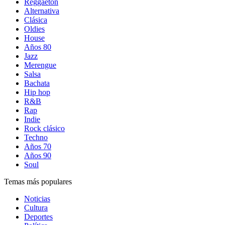
Reggaetón
Alternativa
Clásica
Oldies
House
Años 80
Jazz
Merengue
Salsa
Bachata
Hip hop
R&B
Rap
Indie
Rock clásico
Techno
Años 70
Años 90
Soul
Temas más populares
Noticias
Cultura
Deportes