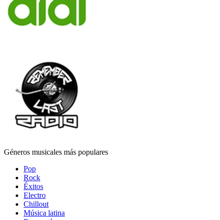
Géneros musicales más populares
Pop
Rock
Éxitos
Electro
Chillout
Música latina