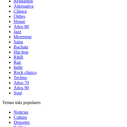
Reggaetón
Alternativa
Clásica
Oldies
House
Años 80
Jazz
Merengue
Salsa
Bachata
Hip hop
R&B
Rap
Indie
Rock clásico
Techno
Años 70
Años 90
Soul
Temas más populares
Noticias
Cultura
Deportes