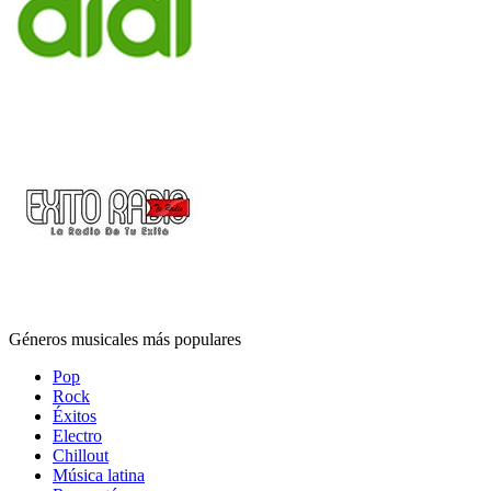
Géneros musicales más populares
Pop
Rock
Éxitos
Electro
Chillout
Música latina