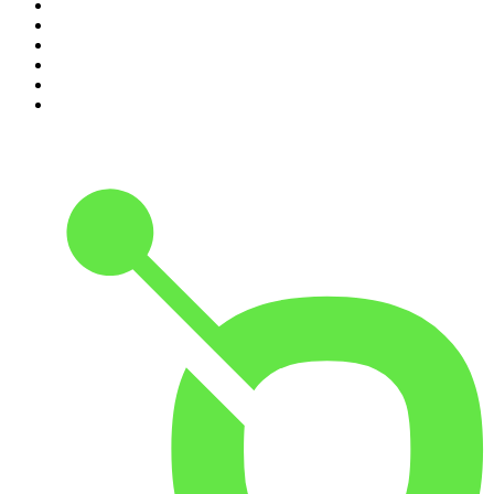
5
.
Criminopatía
6
.
El Larguero
7
.
WORLDCAST
8
.
Tengo un Plan
9
.
Black Mango Podcast
10
.
Es la Mañana de Federico