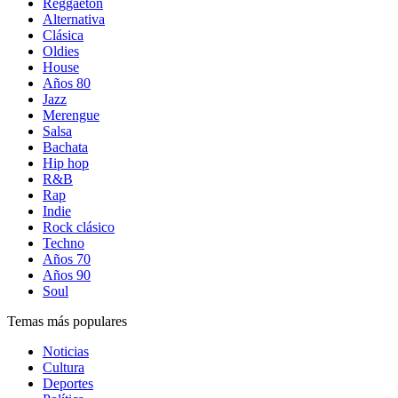
Reggaetón
Alternativa
Clásica
Oldies
House
Años 80
Jazz
Merengue
Salsa
Bachata
Hip hop
R&B
Rap
Indie
Rock clásico
Techno
Años 70
Años 90
Soul
Temas más populares
Noticias
Cultura
Deportes