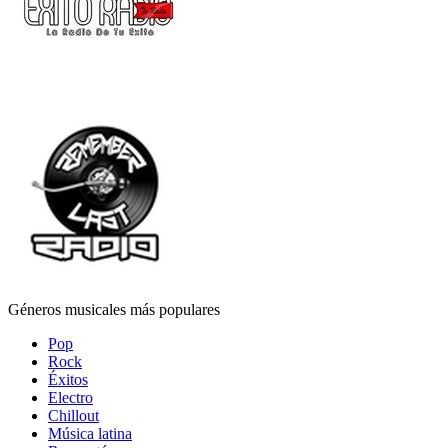
Géneros musicales más populares
Pop
Rock
Éxitos
Electro
Chillout
Música latina