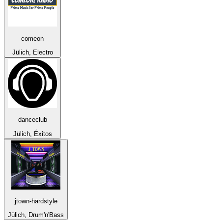
comeon
Jülich, Electro
danceclub
Jülich, Éxitos
jtown-hardstyle
Jülich, Drum'n'Bass