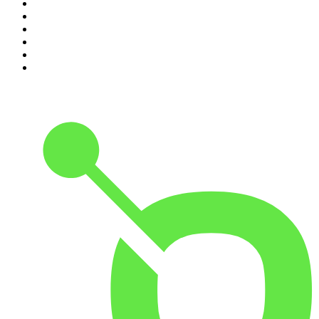
5
.
Criminopatía
6
.
El Larguero
7
.
Black Mango Podcast
8
.
WORLDCAST
9
.
Tengo un Plan
10
.
La Fórmula Del Éxito con Uri Sabat