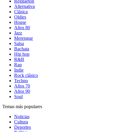
Reggaetón
Alternativa
Clásica
Oldies
House
Años 80
Jazz
Merengue
Salsa
Bachata
Hip hop
R&B
Rap
Indie
Rock clásico
Techno
Años 70
Años 90
Soul
Temas más populares
Noticias
Cultura
Deportes