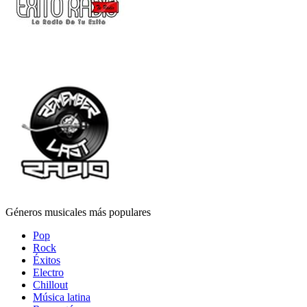
Géneros musicales más populares
Pop
Rock
Éxitos
Electro
Chillout
Música latina