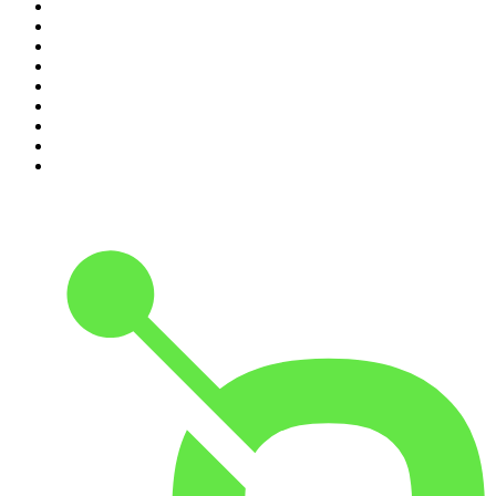
2
.
ROCA PROJECT
3
.
Nadie Sabe Nada
4
.
La Ruina
5
.
Criminopatía
6
.
WORLDCAST
7
.
El Larguero
8
.
Black Mango Podcast
9
.
Tengo un Plan
10
.
La Fórmula Del Éxito con Uri Sabat