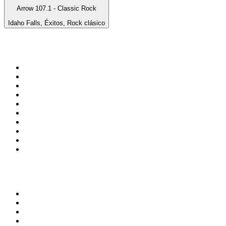
Arrow 107.1 - Classic Rock
Idaho Falls, Éxitos, Rock clásico
Top 100 en
radio.es
1
.
COPE MADRID
2
.
esRadio
3
.
Onda Cero Madrid
4
.
CADENA 100
5
.
Cadena SER 105.4 FM
6
.
Radio Marca Nacional
7
.
Rock FM
8
.
Cadena SER Almería
9
.
Exito Radio
10
.
Remember Last Radio
Top 100 podcasts en
España
1
.
El Partidazo de COPE
2
.
ROCA PROJECT
3
.
Nadie Sabe Nada
4
.
La Ruina