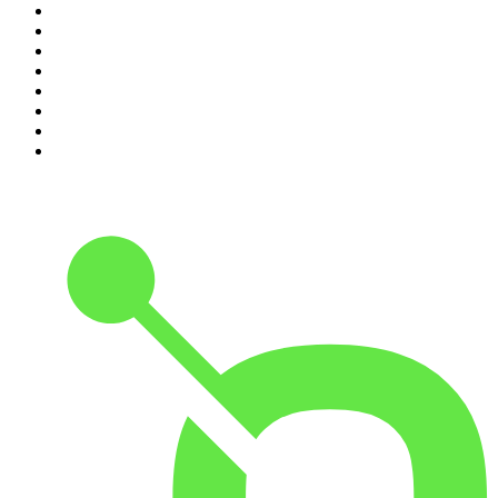
3
.
ROCA PROJECT
4
.
No es el fin del mundo
5
.
Black Mango Podcast
6
.
La Ruina
7
.
El Larguero
8
.
Criminopatía
9
.
El colegio invisible
10
.
Tiempo de Juego