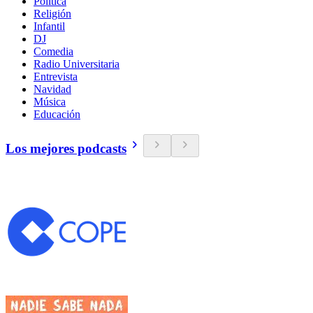
Política
Religión
Infantil
DJ
Comedia
Radio Universitaria
Entrevista
Navidad
Música
Educación
Los mejores podcasts