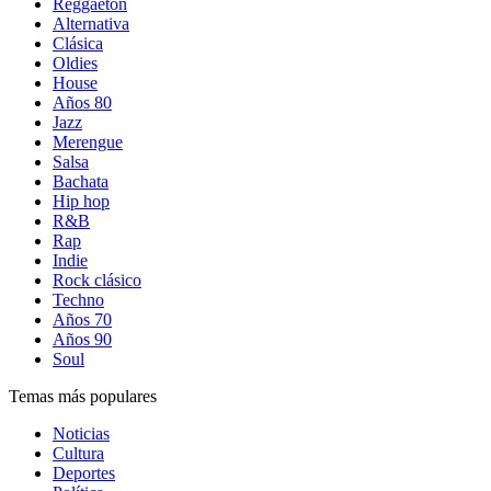
Reggaetón
Alternativa
Clásica
Oldies
House
Años 80
Jazz
Merengue
Salsa
Bachata
Hip hop
R&B
Rap
Indie
Rock clásico
Techno
Años 70
Años 90
Soul
Temas más populares
Noticias
Cultura
Deportes