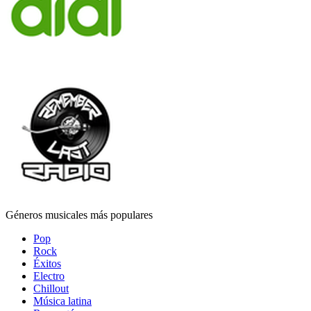
Géneros musicales más populares
Pop
Rock
Éxitos
Electro
Chillout
Música latina