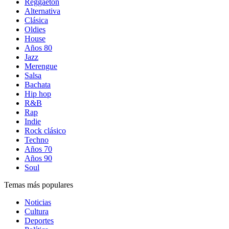
Reggaetón
Alternativa
Clásica
Oldies
House
Años 80
Jazz
Merengue
Salsa
Bachata
Hip hop
R&B
Rap
Indie
Rock clásico
Techno
Años 70
Años 90
Soul
Temas más populares
Noticias
Cultura
Deportes