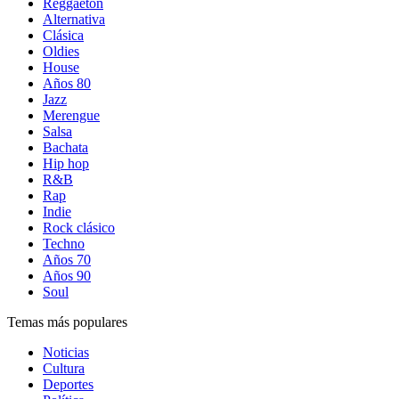
Reggaetón
Alternativa
Clásica
Oldies
House
Años 80
Jazz
Merengue
Salsa
Bachata
Hip hop
R&B
Rap
Indie
Rock clásico
Techno
Años 70
Años 90
Soul
Temas más populares
Noticias
Cultura
Deportes