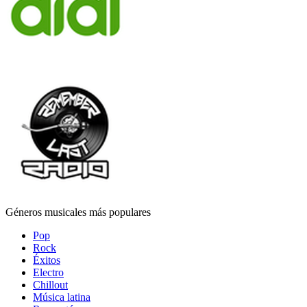
Géneros musicales más populares
Pop
Rock
Éxitos
Electro
Chillout
Música latina