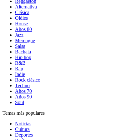
Reggaetón
Alternativa
Clásica
Oldies
House
Años 80
Jazz
Merengue
Salsa
Bachata
Hip hop
R&B
Rap
Indie
Rock clásico
Techno
Años 70
Años 90
Soul
Temas más populares
Noticias
Cultura
Deportes