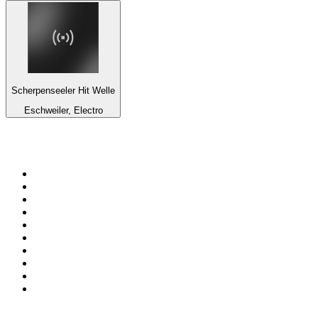
Scherpenseeler Hit Welle
Eschweiler, Electro
Top 100 en
radio.es
1
.
COPE MADRID
2
.
esRadio
3
.
Onda Cero Madrid
4
.
Cadena SER 105.4 FM
5
.
Rock FM
6
.
Radio Marca Nacional
7
.
CADENA 100
8
.
Cadena SER Almería
9
.
Cadena Dial 91.7 FM
10
.
Remember Last Radio