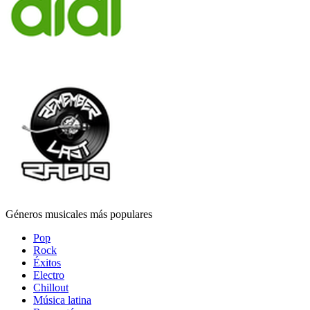
Géneros musicales más populares
Pop
Rock
Éxitos
Electro
Chillout
Música latina