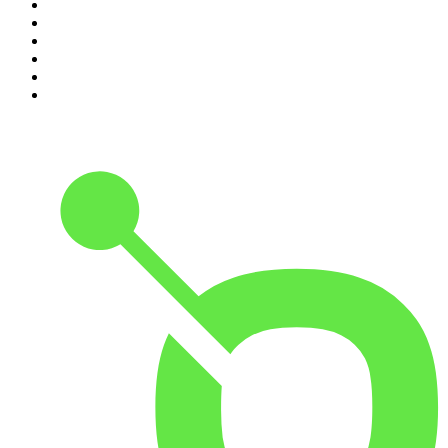
5
.
Criminopatía
6
.
El Larguero
7
.
WORLDCAST
8
.
Tengo un Plan
9
.
Black Mango Podcast
10
.
Es la Mañana de Federico