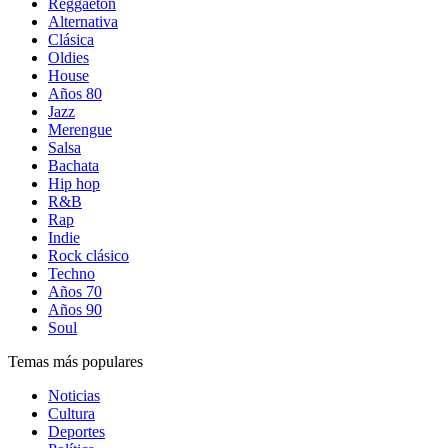
Reggaetón
Alternativa
Clásica
Oldies
House
Años 80
Jazz
Merengue
Salsa
Bachata
Hip hop
R&B
Rap
Indie
Rock clásico
Techno
Años 70
Años 90
Soul
Temas más populares
Noticias
Cultura
Deportes