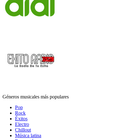
Géneros musicales más populares
Pop
Rock
Éxitos
Electro
Chillout
Música latina