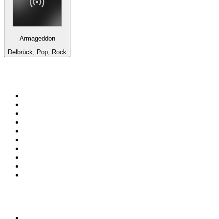
Armageddon
Delbrück, Pop, Rock
Top 100 en
radio.es
1
.
COPE MADRID
2
.
esRadio
3
.
Onda Cero Madrid
4
.
CADENA 100
5
.
Cadena SER 105.4 FM
6
.
Radio Marca Nacional
7
.
Rock FM
8
.
Cadena SER Almería
9
.
Cadena Dial 91.7 FM
10
.
Remember Last Radio
Top 100 podcasts en
España
1
.
El Partidazo de COPE