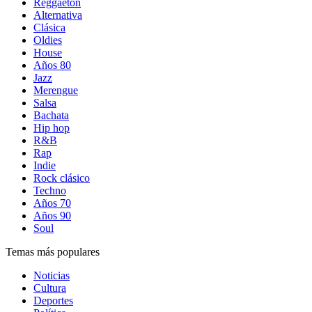
Reggaetón
Alternativa
Clásica
Oldies
House
Años 80
Jazz
Merengue
Salsa
Bachata
Hip hop
R&B
Rap
Indie
Rock clásico
Techno
Años 70
Años 90
Soul
Temas más populares
Noticias
Cultura
Deportes