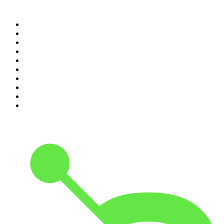
Top 100 podcasts en
España
1
.
El Partidazo de COPE
2
.
ROCA PROJECT
3
.
Nadie Sabe Nada
4
.
La Ruina
5
.
El Larguero
6
.
Black Mango Podcast
7
.
Criminopatía
8
.
WORLDCAST
9
.
No es el fin del mundo
10
.
Tengo un Plan