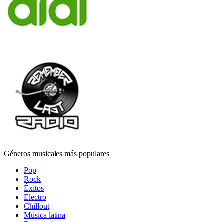
Géneros musicales más populares
Pop
Rock
Éxitos
Electro
Chillout
Música latina