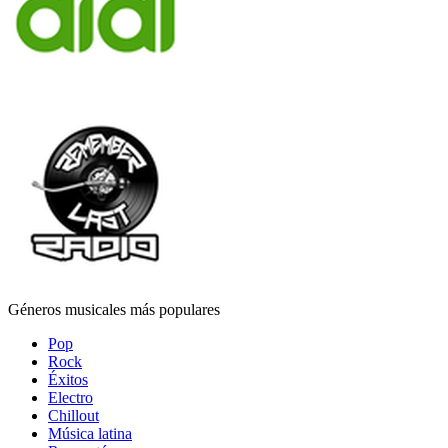
Géneros musicales más populares
Pop
Rock
Éxitos
Electro
Chillout
Música latina