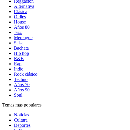
Reggaetón
Alternativa
Clásica
Oldies
House
Años 80
Jazz
Merengue
Salsa
Bachata
Hip hop
R&B
Rap
Indie
Rock clásico
Techno
Años 70
Años 90
Soul
Temas más populares
Noticias
Cultura
Deportes