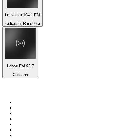
La Nueva 104.1 FM
Culiacán, Ranchera
Lobos FM 93.7
Culiacán
Top 100 en
radio.es
1
.
COPE MADRID
2
.
esRadio
3
.
Onda Cero Madrid
4
.
CADENA 100
5
.
Cadena SER 105.4 FM
6
.
Radio Marca Nacional
7
.
Rock FM