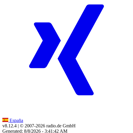
España
v8.12.4
| © 2007-
2026
radio.de GmbH
Generated: 8/8/2026 - 3:41:42 AM