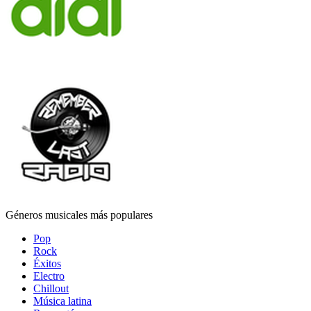
Géneros musicales más populares
Pop
Rock
Éxitos
Electro
Chillout
Música latina