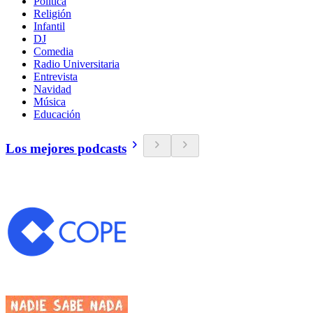
Política
Religión
Infantil
DJ
Comedia
Radio Universitaria
Entrevista
Navidad
Música
Educación
Los mejores podcasts