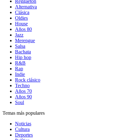
Reggaetón
Alternativa
Clásica
Oldies
House
Años 80
Jazz
Merengue
Salsa
Bachata
Hip hop
R&B
Rap
Indie
Rock clásico
Techno
Años 70
Años 90
Soul
Temas más populares
Noticias
Cultura
Deportes