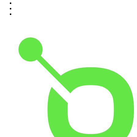
8
.
Criminopatía
9
.
El colegio invisible
10
.
Tiempo de Juego