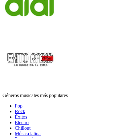
Géneros musicales más populares
Pop
Rock
Éxitos
Electro
Chillout
Música latina