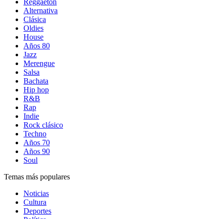
Reggaetón
Alternativa
Clásica
Oldies
House
Años 80
Jazz
Merengue
Salsa
Bachata
Hip hop
R&B
Rap
Indie
Rock clásico
Techno
Años 70
Años 90
Soul
Temas más populares
Noticias
Cultura
Deportes