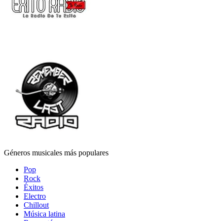
Géneros musicales más populares
Pop
Rock
Éxitos
Electro
Chillout
Música latina