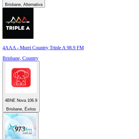
Brisbane, Alternativa
4AAA - Murri Country Triple A 98.9 FM
Brisbane, Country
4BNE Nova 106.9
Brisbane, Éxitos