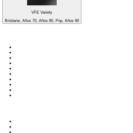
VFE Variety
Brisbane, Años 70, Años 80, Pop, Años 90
Top 100 en
radio.es
1
.
COPE MADRID
2
.
esRadio
3
.
Onda Cero Madrid
4
.
CADENA 100
5
.
Cadena SER 105.4 FM
6
.
Radio Marca Nacional
7
.
Rock FM
8
.
Cadena SER Almería
9
.
Exito Radio
10
.
Remember Last Radio
Top 100 podcasts en
España
1
.
El Partidazo de COPE
2
.
ROCA PROJECT
3
.
Nadie Sabe Nada