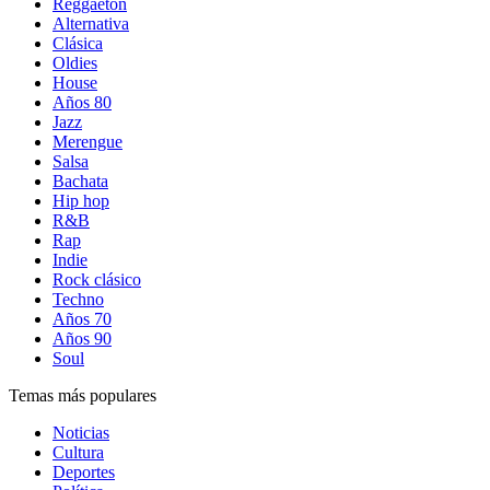
Reggaetón
Alternativa
Clásica
Oldies
House
Años 80
Jazz
Merengue
Salsa
Bachata
Hip hop
R&B
Rap
Indie
Rock clásico
Techno
Años 70
Años 90
Soul
Temas más populares
Noticias
Cultura
Deportes