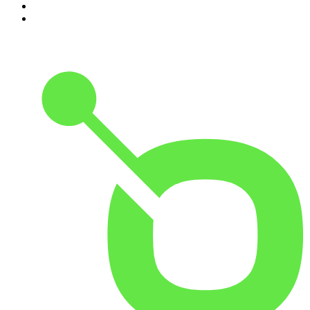
9
.
Black Mango Podcast
10
.
Es la Mañana de Federico