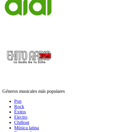
Géneros musicales más populares
Pop
Rock
Éxitos
Electro
Chillout
Música latina