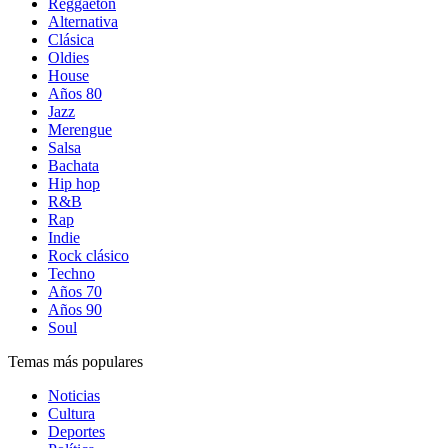
Reggaetón
Alternativa
Clásica
Oldies
House
Años 80
Jazz
Merengue
Salsa
Bachata
Hip hop
R&B
Rap
Indie
Rock clásico
Techno
Años 70
Años 90
Soul
Temas más populares
Noticias
Cultura
Deportes