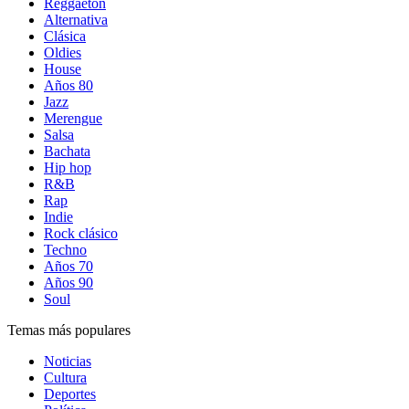
Reggaetón
Alternativa
Clásica
Oldies
House
Años 80
Jazz
Merengue
Salsa
Bachata
Hip hop
R&B
Rap
Indie
Rock clásico
Techno
Años 70
Años 90
Soul
Temas más populares
Noticias
Cultura
Deportes