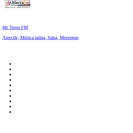
Mi Tierra FM
Arrecife, Música latina, Salsa, Merengue
Top 100 en
radio.es
1
.
COPE MADRID
2
.
esRadio
3
.
Onda Cero Madrid
4
.
CADENA 100
5
.
Cadena SER 105.4 FM
6
.
Radio Marca Nacional
7
.
Rock FM
8
.
Cadena SER Almería
9
.
Cadena Dial 91.7 FM
10
.
Exito Radio
Top 100 podcasts en
España