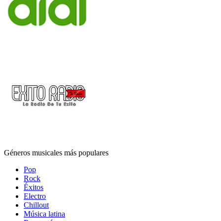
Géneros musicales más populares
Pop
Rock
Éxitos
Electro
Chillout
Música latina