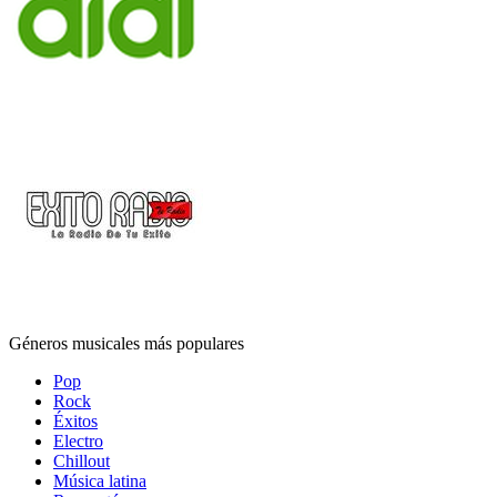
Géneros musicales más populares
Pop
Rock
Éxitos
Electro
Chillout
Música latina