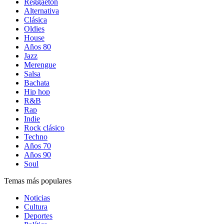
Reggaetón
Alternativa
Clásica
Oldies
House
Años 80
Jazz
Merengue
Salsa
Bachata
Hip hop
R&B
Rap
Indie
Rock clásico
Techno
Años 70
Años 90
Soul
Temas más populares
Noticias
Cultura
Deportes