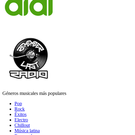
Géneros musicales más populares
Pop
Rock
Éxitos
Electro
Chillout
Música latina