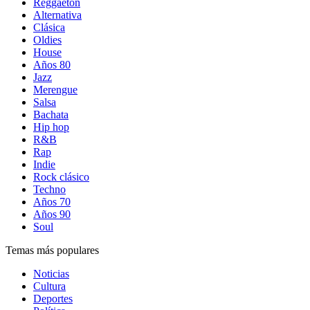
Reggaetón
Alternativa
Clásica
Oldies
House
Años 80
Jazz
Merengue
Salsa
Bachata
Hip hop
R&B
Rap
Indie
Rock clásico
Techno
Años 70
Años 90
Soul
Temas más populares
Noticias
Cultura
Deportes