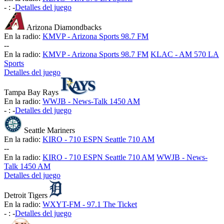
-
:
-
Detalles del juego
Arizona Diamondbacks
En la radio:
KMVP - Arizona Sports 98.7 FM
-
-
En la radio:
KMVP - Arizona Sports 98.7 FM
KLAC - AM 570 LA
Sports
Detalles del juego
Tampa Bay Rays
En la radio:
WWJB - News-Talk 1450 AM
-
:
-
Detalles del juego
Seattle Mariners
En la radio:
KIRO - 710 ESPN Seattle 710 AM
-
-
En la radio:
KIRO - 710 ESPN Seattle 710 AM
WWJB - News-
Talk 1450 AM
Detalles del juego
Detroit Tigers
En la radio:
WXYT-FM - 97.1 The Ticket
-
:
-
Detalles del juego