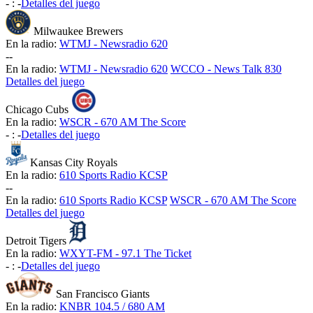
-
:
-
Detalles del juego
Milwaukee Brewers
En la radio:
WTMJ - Newsradio 620
-
-
En la radio:
WTMJ - Newsradio 620
WCCO - News Talk 830
Detalles del juego
Chicago Cubs
En la radio:
WSCR - 670 AM The Score
-
:
-
Detalles del juego
Kansas City Royals
En la radio:
610 Sports Radio KCSP
-
-
En la radio:
610 Sports Radio KCSP
WSCR - 670 AM The Score
Detalles del juego
Detroit Tigers
En la radio:
WXYT-FM - 97.1 The Ticket
-
:
-
Detalles del juego
San Francisco Giants
En la radio:
KNBR 104.5 / 680 AM