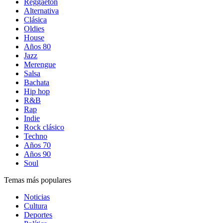
Reggaetón
Alternativa
Clásica
Oldies
House
Años 80
Jazz
Merengue
Salsa
Bachata
Hip hop
R&B
Rap
Indie
Rock clásico
Techno
Años 70
Años 90
Soul
Temas más populares
Noticias
Cultura
Deportes