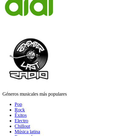
Géneros musicales más populares
Pop
Rock
Éxitos
Electro
Chillout
Música latina